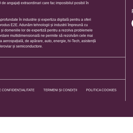
de angajați extraordinari care fac imposibilul posibil în
rofundate în industrie și expertiza digitală pentru a oferi
 produs E2E. Adunăm tehnologii și industrii împreună cu
e și domeniile lor de expertiză pentru a rezolva problemele
ordare multidimensională ne permite să rezolvăm cele mai
ia aerospațială, de apărare, auto, energie, hi-Tech, asistență
feroviar și semiconductore.
E CONFIDENȚIALITATE
TERMENI ȘI CONDIȚII
POLITICA COOKIES