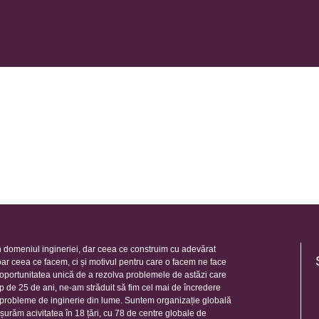
 domeniul ingineriei, dar ceea ce construim cu adevărat
oar ceea ce facem, ci și motivul pentru care o facem ne face
e oportunitatea unică de a rezolva problemele de astăzi care
mp de 25 de ani, ne-am străduit să fim cel mai de încredere
e probleme de inginerie din lume. Suntem organizație globală
șurăm acivitatea în 18 țări, cu 78 de centre globale de