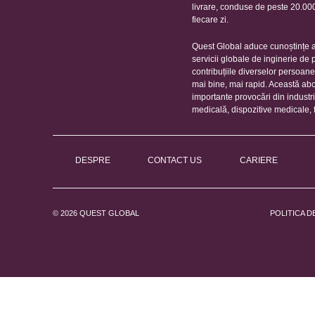
livrare, conduse de peste 20.000 
fiecare zi.
Quest Global aduce cunoștințe ap
servicii globale de inginerie de
contribuțiile diverselor persoan
mai bine, mai rapid. Această ab
importante provocări din industr
medicală, dispozitive medicale, 
DESPRE
CONTACT US
CARIERE
© 2026 QUEST GLOBAL
POLITICA D