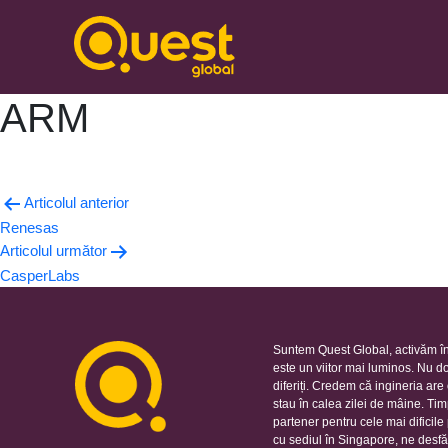
ARM
Articolul anterior
Navigare
Renesas
în
Articolul următor
CasperLabs
articole
Suntem Quest Global, activăm în
este un viitor mai luminos. Nu d
diferiți. Credem că ingineria ar
stau în calea zilei de mâine. Ti
partener pentru cele mai dificil
cu sediul în Singapore, ne desfă