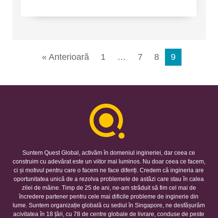
« Anterioară
1
…
7
8
9
Suntem Quest Global, activăm în domeniul ingineriei, dar ceea ce
construim cu adevărat este un viitor mai luminos. Nu doar ceea ce facem,
ci și motivul pentru care o facem ne face diferiți. Credem că ingineria are
oportunitatea unică de a rezolva problemele de astăzi care stau în calea
zilei de mâine. Timp de 25 de ani, ne-am străduit să fim cel mai de
încredere partener pentru cele mai dificile probleme de inginerie din
lume. Suntem organizație globală cu sediul în Singapore, ne desfășurăm
acivitatea în 18 țări, cu 78 de centre globale de livrare, conduse de peste