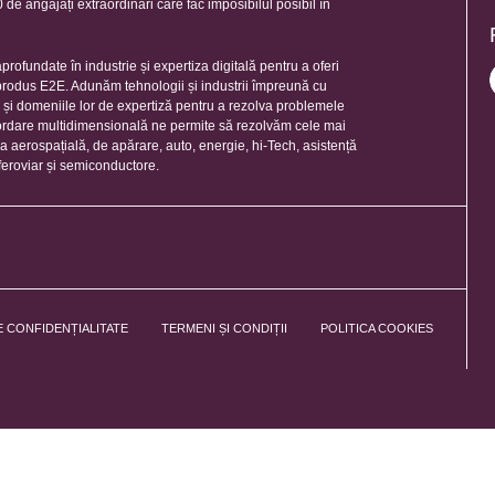
de angajați extraordinari care fac imposibilul posibil în
rofundate în industrie și expertiza digitală pentru a oferi
 produs E2E. Adunăm tehnologii și industrii împreună cu
e și domeniile lor de expertiză pentru a rezolva problemele
ordare multidimensională ne permite să rezolvăm cele mai
ia aerospațială, de apărare, auto, energie, hi-Tech, asistență
feroviar și semiconductore.
E CONFIDENȚIALITATE
TERMENI ȘI CONDIȚII
POLITICA COOKIES