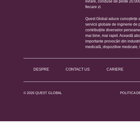
livrare, conduse de peste 20.000 
fiecare zi.
Quest Global aduce cunoștințe ap
servicii globale de inginerie de
contribuțiile diverselor persoan
mai bine, mai rapid. Această ab
importante provocări din industr
medicală, dispozitive medicale, 
DESPRE
CONTACT US
CARIERE
© 2026 QUEST GLOBAL
POLITICA D