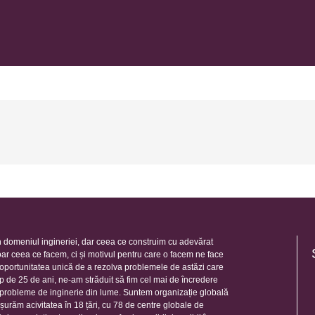
 domeniul ingineriei, dar ceea ce construim cu adevărat
oar ceea ce facem, ci și motivul pentru care o facem ne face
e oportunitatea unică de a rezolva problemele de astăzi care
mp de 25 de ani, ne-am străduit să fim cel mai de încredere
e probleme de inginerie din lume. Suntem organizație globală
șurăm acivitatea în 18 țări, cu 78 de centre globale de