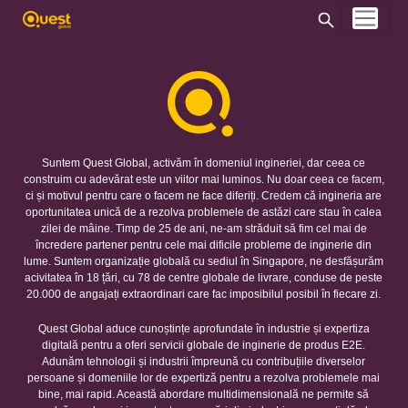
Suntem Quest Global, activăm în domeniul ingineriei, dar ceea ce
construim cu adevărat este un viitor mai luminos. Nu doar ceea ce facem,
ci și motivul pentru care o facem ne face diferiți. Credem că ingineria are
oportunitatea unică de a rezolva problemele de astăzi care stau în calea
zilei de mâine. Timp de 25 de ani, ne-am străduit să fim cel mai de
încredere partener pentru cele mai dificile probleme de inginerie din
lume. Suntem organizație globală cu sediul în Singapore, ne desfășurăm
acivitatea în 18 țări, cu 78 de centre globale de livrare, conduse de peste
20.000 de angajați extraordinari care fac imposibilul posibil în fiecare zi.
Quest Global aduce cunoștințe aprofundate în industrie și expertiza
digitală pentru a oferi servicii globale de inginerie de produs E2E.
Adunăm tehnologii și industrii împreună cu contribuțiile diverselor
persoane și domeniile lor de expertiză pentru a rezolva problemele mai
bine, mai rapid. Această abordare multidimensională ne permite să