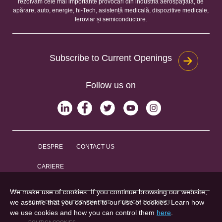
rezolvăm cele mai importante provocări din industria aerospațială, de
apărare, auto, energie, hi-Tech, asistență medicală, dispozitive medicale,
feroviar și semiconductore.
Subscribe to Current Openings
Follow us on
DESPRE
CONTACT US
CARIERE
We make use of cookies. If you continue browsing our website,
we assume that you consent to our use of cookies. Learn how
POLITICA DE CONFIDENȚIALITATE
TERMENI ȘI CONDIȚII
we use cookies and how you can control them
here
.