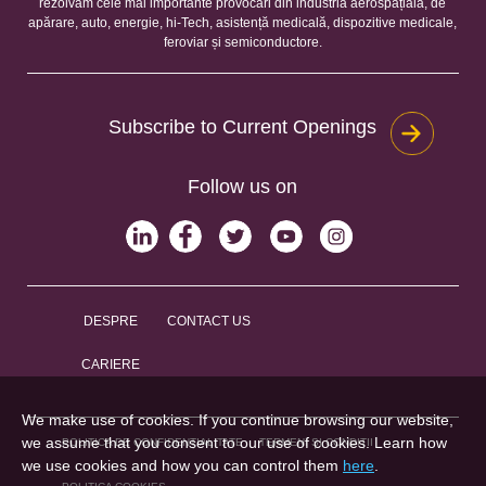
rezolvăm cele mai importante provocări din industria aerospațială, de
apărare, auto, energie, hi-Tech, asistență medicală, dispozitive medicale,
feroviar și semiconductore.
Subscribe to Current Openings
Follow us on
DESPRE
CONTACT US
CARIERE
We make use of cookies. If you continue browsing our website,
we assume that you consent to our use of cookies. Learn how
POLITICA DE CONFIDENȚIALITATE
TERMENI ȘI CONDIȚII
we use cookies and how you can control them
here
.