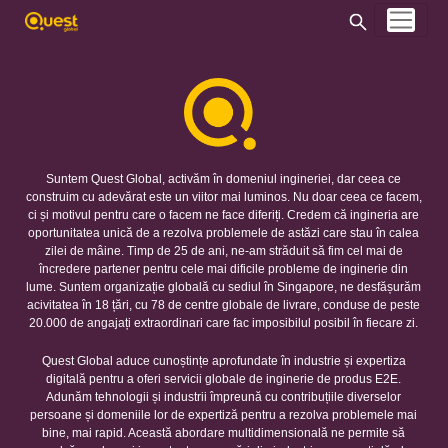
Suntem Quest Global, activăm în domeniul ingineriei, dar ceea ce
construim cu adevărat este un viitor mai luminos. Nu doar ceea ce facem,
ci și motivul pentru care o facem ne face diferiți. Credem că ingineria are
oportunitatea unică de a rezolva problemele de astăzi care stau în calea
zilei de mâine. Timp de 25 de ani, ne-am străduit să fim cel mai de
încredere partener pentru cele mai dificile probleme de inginerie din
lume. Suntem organizație globală cu sediul în Singapore, ne desfășurăm
acivitatea în 18 țări, cu 78 de centre globale de livrare, conduse de peste
20.000 de angajați extraordinari care fac imposibilul posibil în fiecare zi.
Quest Global aduce cunoștințe aprofundate în industrie și expertiza
digitală pentru a oferi servicii globale de inginerie de produs E2E.
Adunăm tehnologii și industrii împreună cu contribuțiile diverselor
persoane și domeniile lor de expertiză pentru a rezolva problemele mai
bine, mai rapid. Această abordare multidimensională ne permite să