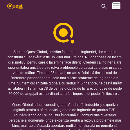
Suntem Quest Global, activăm în domeniul ingineriei, dar ceea ce
construim cu adevărat este un viitor mai luminos. Nu doar ceea ce facem,
ci și motivul pentru care o facem ne face diferiți. Credem că ingineria are
oportunitatea unică de a rezolva problemele de astăzi care stau în calea
zilei de mâine. Timp de 25 de ani, ne-am străduit să fim cel mai de
încredere partener pentru cele mai dificile probleme de inginerie din
lume. Suntem organizație globală cu sediul în Singapore, ne desfășurăm
acivitatea în 18 țări, cu 78 de centre globale de livrare, conduse de peste
20.000 de angajați extraordinari care fac imposibilul posibil în fiecare zi.
Quest Global aduce cunoștințe aprofundate în industrie și expertiza
digitală pentru a oferi servicii globale de inginerie de produs E2E.
Adunăm tehnologii și industrii împreună cu contribuțiile diverselor
persoane și domeniile lor de expertiză pentru a rezolva problemele mai
bine, mai rapid. Această abordare multidimensională ne permite să