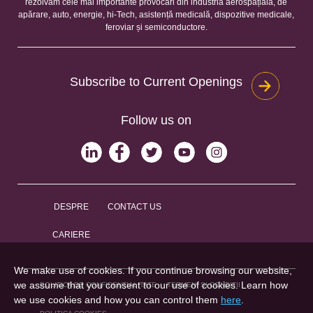
rezolvăm cele mai importante provocări din industria aerospațială, de
apărare, auto, energie, hi-Tech, asistență medicală, dispozitive medicale,
feroviar și semiconductore.
Subscribe to Current Openings
Follow us on
DESPRE
CONTACT US
CARIERE
We make use of cookies. If you continue browsing our website,
we assume that you consent to our use of cookies. Learn how
POLITICA DE CONFIDENȚIALITATE
TERMENI ȘI CONDIȚII
we use cookies and how you can control them
here
.