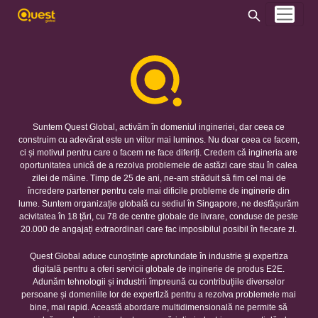
Suntem Quest Global, activăm în domeniul ingineriei, dar ceea ce
construim cu adevărat este un viitor mai luminos. Nu doar ceea ce facem,
ci și motivul pentru care o facem ne face diferiți. Credem că ingineria are
oportunitatea unică de a rezolva problemele de astăzi care stau în calea
zilei de mâine. Timp de 25 de ani, ne-am străduit să fim cel mai de
încredere partener pentru cele mai dificile probleme de inginerie din
lume. Suntem organizație globală cu sediul în Singapore, ne desfășurăm
acivitatea în 18 țări, cu 78 de centre globale de livrare, conduse de peste
20.000 de angajați extraordinari care fac imposibilul posibil în fiecare zi.
Quest Global aduce cunoștințe aprofundate în industrie și expertiza
digitală pentru a oferi servicii globale de inginerie de produs E2E.
Adunăm tehnologii și industrii împreună cu contribuțiile diverselor
persoane și domeniile lor de expertiză pentru a rezolva problemele mai
bine, mai rapid. Această abordare multidimensională ne permite să