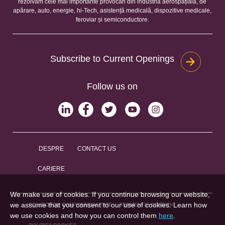
rezolvăm cele mai importante provocări din industria aerospațială, de
apărare, auto, energie, hi-Tech, asistență medicală, dispozitive medicale,
feroviar și semiconductore.
Subscribe to Current Openings
Follow us on
DESPRE
CONTACT US
CARIERE
We make use of cookies. If you continue browsing our website,
we assume that you consent to our use of cookies. Learn how
POLITICA DE CONFIDENȚIALITATE
TERMENI ȘI CONDIȚII
we use cookies and how you can control them
here
.