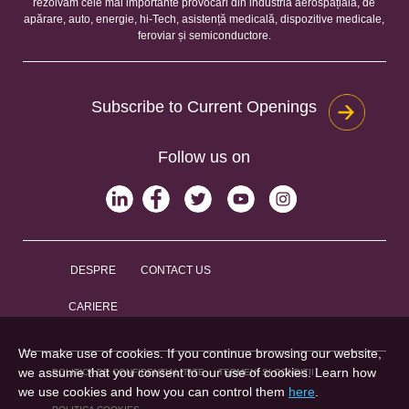
rezolvăm cele mai importante provocări din industria aerospațială, de
apărare, auto, energie, hi-Tech, asistență medicală, dispozitive medicale,
feroviar și semiconductore.
Subscribe to Current Openings
Follow us on
DESPRE
CONTACT US
CARIERE
We make use of cookies. If you continue browsing our website,
we assume that you consent to our use of cookies. Learn how
POLITICA DE CONFIDENȚIALITATE
TERMENI ȘI CONDIȚII
we use cookies and how you can control them
here
.