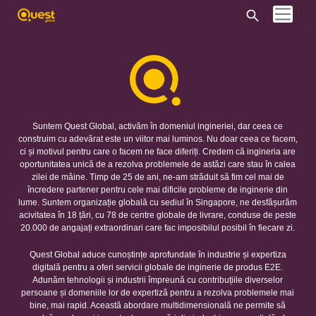
Suntem Quest Global, activăm în domeniul ingineriei, dar ceea ce
construim cu adevărat este un viitor mai luminos. Nu doar ceea ce facem,
ci și motivul pentru care o facem ne face diferiți. Credem că ingineria are
oportunitatea unică de a rezolva problemele de astăzi care stau în calea
zilei de mâine. Timp de 25 de ani, ne-am străduit să fim cel mai de
încredere partener pentru cele mai dificile probleme de inginerie din
lume. Suntem organizație globală cu sediul în Singapore, ne desfășurăm
acivitatea în 18 țări, cu 78 de centre globale de livrare, conduse de peste
20.000 de angajați extraordinari care fac imposibilul posibil în fiecare zi.
Quest Global aduce cunoștințe aprofundate în industrie și expertiza
digitală pentru a oferi servicii globale de inginerie de produs E2E.
Adunăm tehnologii și industrii împreună cu contribuțiile diverselor
persoane și domeniile lor de expertiză pentru a rezolva problemele mai
bine, mai rapid. Această abordare multidimensională ne permite să