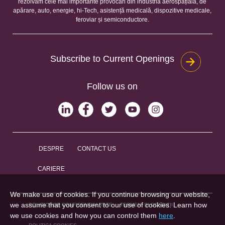
rezolvăm cele mai importante provocări din industria aerospațială, de
apărare, auto, energie, hi-Tech, asistență medicală, dispozitive medicale,
feroviar și semiconductore.
Subscribe to Current Openings
Follow us on
DESPRE
CONTACT US
CARIERE
We make use of cookies. If you continue browsing our website,
we assume that you consent to our use of cookies. Learn how
POLITICA DE CONFIDENȚIALITATE
TERMENI ȘI CONDIȚII
we use cookies and how you can control them
here
.