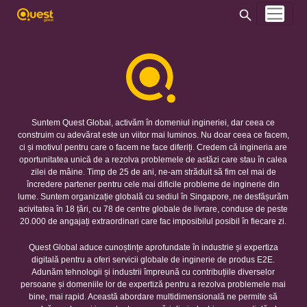
Suntem Quest Global, activăm în domeniul ingineriei, dar ceea ce
construim cu adevărat este un viitor mai luminos. Nu doar ceea ce facem,
ci și motivul pentru care o facem ne face diferiți. Credem că ingineria are
oportunitatea unică de a rezolva problemele de astăzi care stau în calea
zilei de mâine. Timp de 25 de ani, ne-am străduit să fim cel mai de
încredere partener pentru cele mai dificile probleme de inginerie din
lume. Suntem organizație globală cu sediul în Singapore, ne desfășurăm
acivitatea în 18 țări, cu 78 de centre globale de livrare, conduse de peste
20.000 de angajați extraordinari care fac imposibilul posibil în fiecare zi.
Quest Global aduce cunoștințe aprofundate în industrie și expertiza
digitală pentru a oferi servicii globale de inginerie de produs E2E.
Adunăm tehnologii și industrii împreună cu contribuțiile diverselor
persoane și domeniile lor de expertiză pentru a rezolva problemele mai
bine, mai rapid. Această abordare multidimensională ne permite să