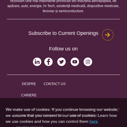
rezolvăm cele mai importante provocări din industria aerospațială, de
apărare, auto, energie, hi-Tech, asistență medicală, dispozitive medicale,
feroviar și semiconductore.
Subscribe to Current Openings
Follow us on
DESPRE
CONTACT US
CARIERE
We make use of cookies. If you continue browsing our website,
we assume that you consent to our use of cookies. Learn how
POLITICA DE CONFIDENȚIALITATE
TERMENI ȘI CONDIȚII
we use cookies and how you can control them
here
.