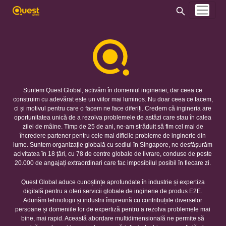
Suntem Quest Global, activăm în domeniul ingineriei, dar ceea ce
construim cu adevărat este un viitor mai luminos. Nu doar ceea ce facem,
ci și motivul pentru care o facem ne face diferiți. Credem că ingineria are
oportunitatea unică de a rezolva problemele de astăzi care stau în calea
zilei de mâine. Timp de 25 de ani, ne-am străduit să fim cel mai de
încredere partener pentru cele mai dificile probleme de inginerie din
lume. Suntem organizație globală cu sediul în Singapore, ne desfășurăm
acivitatea în 18 țări, cu 78 de centre globale de livrare, conduse de peste
20.000 de angajați extraordinari care fac imposibilul posibil în fiecare zi.
Quest Global aduce cunoștințe aprofundate în industrie și expertiza
digitală pentru a oferi servicii globale de inginerie de produs E2E.
Adunăm tehnologii și industrii împreună cu contribuțiile diverselor
persoane și domeniile lor de expertiză pentru a rezolva problemele mai
bine, mai rapid. Această abordare multidimensională ne permite să