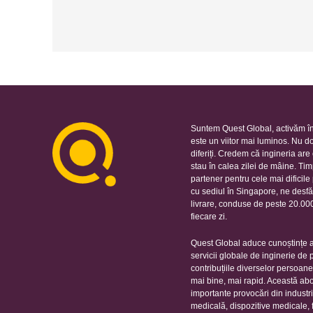
Suntem Quest Global, activăm în
este un viitor mai luminos. Nu d
diferiți. Credem că ingineria ar
stau în calea zilei de mâine. Ti
partener pentru cele mai dificil
cu sediul în Singapore, ne desfă
livrare, conduse de peste 20.000 
fiecare zi.
Quest Global aduce cunoștințe ap
servicii globale de inginerie de
contribuțiile diverselor persoan
mai bine, mai rapid. Această ab
importante provocări din industr
medicală, dispozitive medicale, 