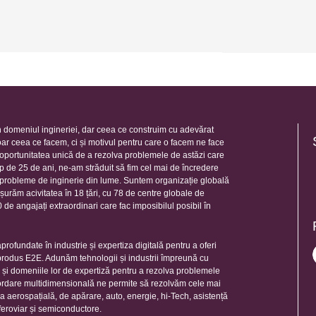
 domeniul ingineriei, dar ceea ce construim cu adevărat
oar ceea ce facem, ci și motivul pentru care o facem ne face
e oportunitatea unică de a rezolva problemele de astăzi care
mp de 25 de ani, ne-am străduit să fim cel mai de încredere
e probleme de inginerie din lume. Suntem organizație globală
șurăm acivitatea în 18 țări, cu 78 de centre globale de
de angajați extraordinari care fac imposibilul posibil în
rofundate în industrie și expertiza digitală pentru a oferi
 produs E2E. Adunăm tehnologii și industrii împreună cu
e și domeniile lor de expertiză pentru a rezolva problemele
ordare multidimensională ne permite să rezolvăm cele mai
ia aerospațială, de apărare, auto, energie, hi-Tech, asistență
feroviar și semiconductore.