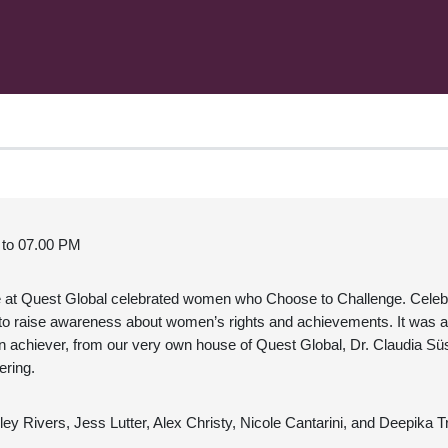
 to 07.00 PM
e at Quest Global celebrated women who Choose to Challenge. Celebr
 to raise awareness about women’s rights and achievements. It was a
 achiever, from our very own house of Quest Global, Dr. Claudia Sü
eering.
ey Rivers, Jess Lutter, Alex Christy, Nicole Cantarini, and Deepika Tr