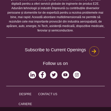
digitală pentru a oferi servicii globale de inginerie de produs E2E.
Adunăm tehnologii și industrii împreună cu contribuțiile diverselor
persoane și domeniile lor de expertiză pentru a rezolva problemele mai
bine, mai rapid. Această abordare multidimensională ne permite să
rezolvăm cele mai importante provocări din industria aerospațială, de
apărare, auto, energie, hi-Tech, asistență medicală, dispozitive medicale,
feroviar și semiconductore.
Subscribe to Current Openings
Follow us on
DESPRE
CONTACT US
CARIERE