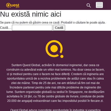
Nu există nimic aici
Se pare că nu putem să găsim ceea ce cauți. Probabil o căutare te poate ajuta.
Caută…
Suntem Quest Global, activăm în domeniul ingineriei, dar ceea ce
construim cu adevărat este un viitor mai luminos. Nu doar ceea ce facem,
ci și motivul pentru care o facem ne face diferiți. Credem că ingineria are
oportunitatea unică de a rezolva problemele de astăzi care stau în calea
zilei de mâine. Timp de 25 de ani, ne-am străduit să fim cel mai de
încredere partener pentru cele mai dificile probleme de inginerie din
lume. Suntem organizație globală cu sediul în Singapore, ne desfășurăm
acivitatea în 18 țări, cu 78 de centre globale de livrare, conduse de peste
20.000 de angajați extraordinari care fac imposibilul posibil în fiecare zi.
Quest Global aduce cunoștințe aprofundate în industrie și expertiza