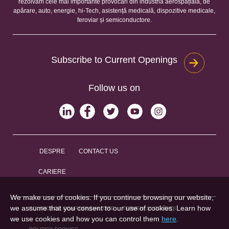
rezolvăm cele mai importante provocări din industria aerospațială, de
apărare, auto, energie, hi-Tech, asistență medicală, dispozitive medicale,
feroviar și semiconductore.
Subscribe to Current Openings
Follow us on
DESPRE
CONTACT US
CARIERE
We make use of cookies. If you continue browsing our website,
we assume that you consent to our use of cookies. Learn how
POLITICA DE CONFIDENȚIALITATE
TERMENI ȘI CONDIȚII
we use cookies and how you can control them
here
.