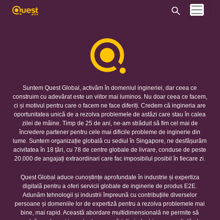
Suntem Quest Global, activăm în domeniul ingineriei, dar ceea ce
construim cu adevărat este un viitor mai luminos. Nu doar ceea ce facem,
ci și motivul pentru care o facem ne face diferiți. Credem că ingineria are
oportunitatea unică de a rezolva problemele de astăzi care stau în calea
zilei de mâine. Timp de 25 de ani, ne-am străduit să fim cel mai de
încredere partener pentru cele mai dificile probleme de inginerie din
lume. Suntem organizație globală cu sediul în Singapore, ne desfășurăm
acivitatea în 18 țări, cu 78 de centre globale de livrare, conduse de peste
20.000 de angajați extraordinari care fac imposibilul posibil în fiecare zi.
Quest Global aduce cunoștințe aprofundate în industrie și expertiza
digitală pentru a oferi servicii globale de inginerie de produs E2E.
Adunăm tehnologii și industrii împreună cu contribuțiile diverselor
persoane și domeniile lor de expertiză pentru a rezolva problemele mai
bine, mai rapid. Această abordare multidimensională ne permite să