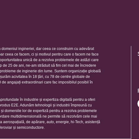
 domeniul ingineriei, dar ceea ce construim cu adevărat
oar ceea ce facem, ci și motivul pentru care o facem ne face
e oportunitatea unică de a rezolva problemele de astăzi care
mp de 25 de ani, ne-am străduit să fim cel mai de încredere
e probleme de inginerie din lume. Suntem organizație globală
șurăm acivitatea în 18 țări, cu 78 de centre globale de
de angajați extraordinari care fac imposibilul posibil în
rofundate în industrie și expertiza digitală pentru a oferi
 produs E2E. Adunăm tehnologii și industrii împreună cu
e și domeniile lor de expertiză pentru a rezolva problemele
ordare multidimensională ne permite să rezolvăm cele mai
ia aerospațială, de apărare, auto, energie, hi-Tech, asistență
feroviar și semiconductore.