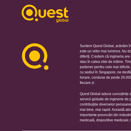
Suntem Quest Global, activăm în
este un viitor mai luminos. Nu d
diferiți. Credem că ingineria ar
stau în calea zilei de mâine. Ti
partener pentru cele mai dificil
cu sediul în Singapore, ne desfă
livrare, conduse de peste 20.000 
fiecare zi.
Quest Global aduce cunoștințe ap
servicii globale de inginerie de
contribuțiile diverselor persoan
mai bine, mai rapid. Această ab
importante provocări din industr
medicală, dispozitive medicale, 