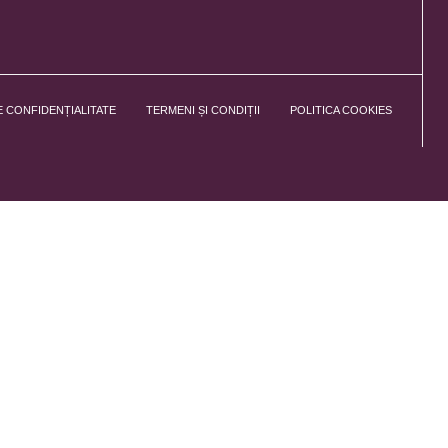
E CONFIDENȚIALITATE
TERMENI ȘI CONDIȚII
POLITICA COOKIES