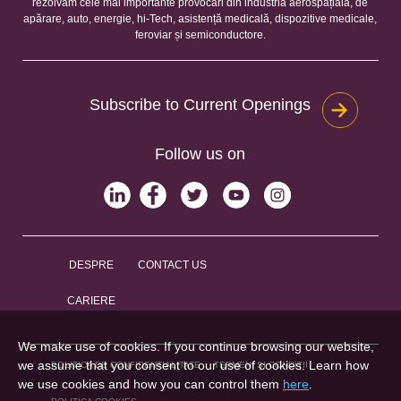
rezolvăm cele mai importante provocări din industria aerospațială, de
apărare, auto, energie, hi-Tech, asistență medicală, dispozitive medicale,
feroviar și semiconductore.
Subscribe to Current Openings
Follow us on
DESPRE
CONTACT US
CARIERE
We make use of cookies. If you continue browsing our website,
we assume that you consent to our use of cookies. Learn how
POLITICA DE CONFIDENȚIALITATE
TERMENI ȘI CONDIȚII
we use cookies and how you can control them
here
.