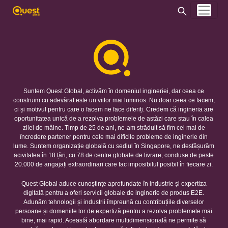
Suntem Quest Global, activăm în domeniul ingineriei, dar ceea ce
construim cu adevărat este un viitor mai luminos. Nu doar ceea ce facem,
ci și motivul pentru care o facem ne face diferiți. Credem că ingineria are
oportunitatea unică de a rezolva problemele de astăzi care stau în calea
zilei de mâine. Timp de 25 de ani, ne-am străduit să fim cel mai de
încredere partener pentru cele mai dificile probleme de inginerie din
lume. Suntem organizație globală cu sediul în Singapore, ne desfășurăm
acivitatea în 18 țări, cu 78 de centre globale de livrare, conduse de peste
20.000 de angajați extraordinari care fac imposibilul posibil în fiecare zi.
Quest Global aduce cunoștințe aprofundate în industrie și expertiza
digitală pentru a oferi servicii globale de inginerie de produs E2E.
Adunăm tehnologii și industrii împreună cu contribuțiile diverselor
persoane și domeniile lor de expertiză pentru a rezolva problemele mai
bine, mai rapid. Această abordare multidimensională ne permite să